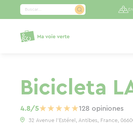
Panel de gestión de cookies
Buscar...
En
Bicicleta L
★
★
★
★
★
4.8/5
128 opiniones
32 Avenue l'Estérel, Antibes, France
,
0660