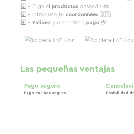
2️⃣ - Elige el
productos
deseado 🚲
3️⃣ - Introduce tu
coordonnées
🇧🇷
4️⃣ -
Validez
y proceder a
pago
💳
Las pequeñas ventajas
Pago seguro
Cancelaci
Pago en línea seguro
Posibilidad d