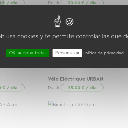
0 € / día
30.00 € / día
Desde
eb usa cookies y te permite controlar las que d
OK, aceptar todas
Personalizar
Política de privacidad
Vélo Eléctrique URBAN
0 € / día
25.00 € / día
Desde