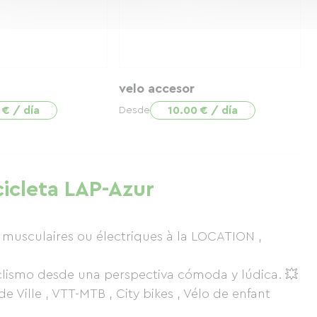
velo accesor
 € / día
10.00 € / día
Desde
icicleta LAP-Azur
usculaires ou électriques à la LOCATION ,
iclismo desde una perspectiva cómoda y lúdica. 💥
de Ville , VTT-MTB , City bikes , Vélo de enfant