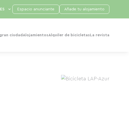
Espacio anunciante
Añade tu alojamiento
 gran ciudad
Alojamientos
Alquiler de bicicletas
La revista