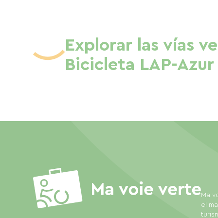
Explorar las vías v
Bicicleta LAP-Azur
Ma vo
el ma
turis