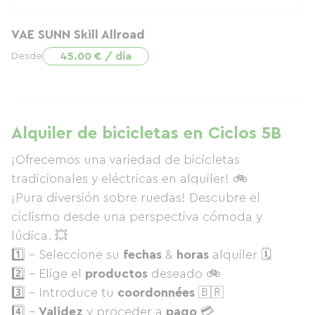
VAE SUNN Skill Allroad
45.00 € / día
Desde
Alquiler de bicicletas en Ciclos 5B
¡Ofrecemos una variedad de bicicletas
tradicionales y eléctricas en alquiler! 🚲
¡Pura diversión sobre ruedas! Descubre el
ciclismo desde una perspectiva cómoda y
lúdica. 💥
1️⃣ - Seleccione su
fechas
&
horas
alquiler 🗓
2️⃣ - Elige el
productos
deseado 🚲
3️⃣ - Introduce tu
coordonnées
🇧🇷
4️⃣ -
Validez
y proceder a
pago
💳