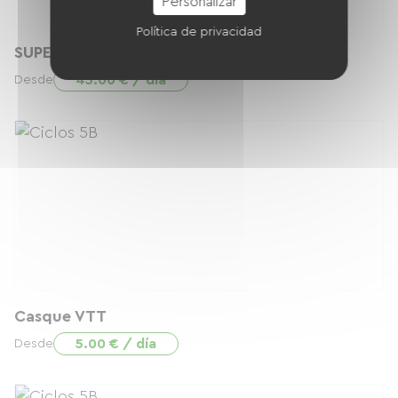
Personalizar
Política de privacidad
SUPERIOR RR 9.4
45.00 € / día
Desde
Casque VTT
5.00 € / día
Desde