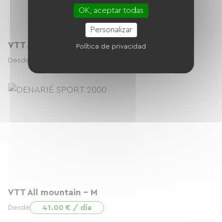
OK, aceptar todas
Personalizar
VTT All mountain - XS
Política de privacidad
41.00 € / día
Desde
VTT All mountain - M
41.00 € / día
Desde