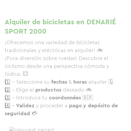
Alquiler de bicicletas en DENARIÉ
SPORT 2000
¡Ofrecemos una variedad de bicicletas
tradicionales y eléctricas en alquiler! 🚲
¡Pura diversión sobre ruedas! Descubre el
ciclismo desde una perspectiva cómoda y
lúdica. 💥
1️⃣ - Seleccione su
fechas
&
horas
alquiler 🗓
2️⃣ - Elige el
productos
deseado 🚲
3️⃣ - Introduce tu
coordonnées
🇧🇷
4️⃣ -
Validez
y proceder a
pago y depósito de
seguridad
💳