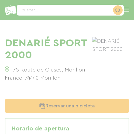
Panel de gestión de cookies
Buscar...
DENARIÉ SPORT
2000
75 Route de Cluses, Morillon,
France
,
74440
Morillon
Reservar una bicicleta
Horario de apertura