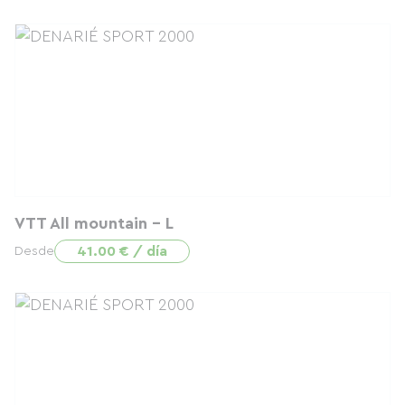
VTT All mountain - L
41.00 € / día
Desde