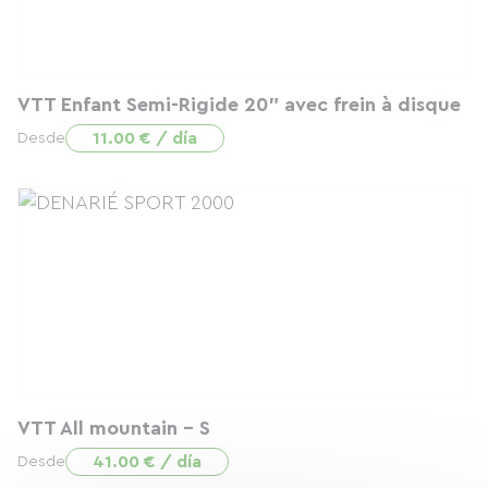
VTT Enfant Semi-Rigide 20" avec frein à disque
11.00 € / día
Desde
VTT All mountain - S
41.00 € / día
Desde