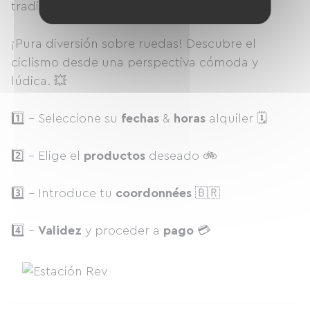
tradicionales y eléctricas en alquiler! 🚲
¡Pura diversión sobre ruedas! Descubre el
ciclismo desde una perspectiva cómoda y
lúdica. 💥
1️⃣ - Seleccione su
fechas
&
horas
alquiler 🗓
2️⃣ - Elige el
productos
deseado 🚲
3️⃣ - Introduce tu
coordonnées
🇧🇷
4️⃣ -
Validez
y proceder a
pago
💳