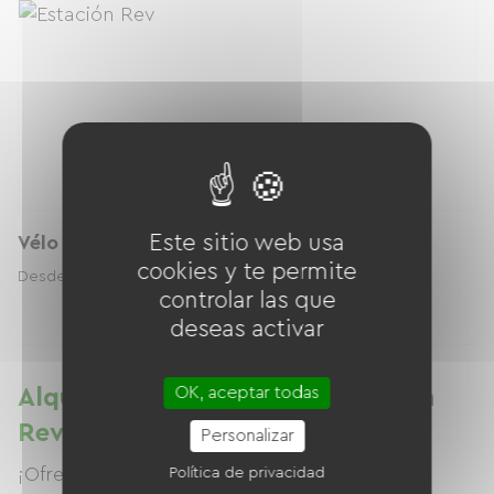
Este sitio web usa
Vélo musculaire
cookies y te permite
15.00 € / día
Desde
controlar las que
deseas activar
OK, aceptar todas
Alquiler de bicicletas en Estación
Rev
Personalizar
¡Ofrecemos una variedad de bicicletas
Política de privacidad