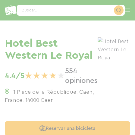
Panel de gestión de cookies
Buscar...
Hotel Best
Western Le Royal
554
★
★
★
★
★
4.4/5
opiniones
1 Place de la République, Caen,
France
,
14000
Caen
Reservar una bicicleta