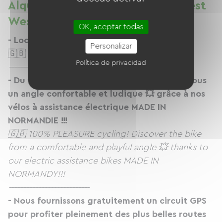
Alquiler de bicicletas en Hotel Best
Western Le Royal
OK, aceptar todas
- Location et balades à vélo 🚲
Personalizar
🇬🇧
Bike rental and Bike Tour
Política de privacidad
------------------------------------------------------
- Du vélo 100% PLAISIR ! Découvrez le vélo sous
un angle confortable et ludique 💥 grâce à nos
vélos à assistance électrique MADE IN
NORMANDIE !!!
🇬🇧 100% PLEASURE cycling! Discover the bike
from a comfortable and playful angle 💥 thanks to
our electric assistance bikes MADE IN
NORMANDY!!!
------------------------------------------------------
- Nous fournissons gratuitement un circuit GPS
pour profiter pleinement des plus belles routes