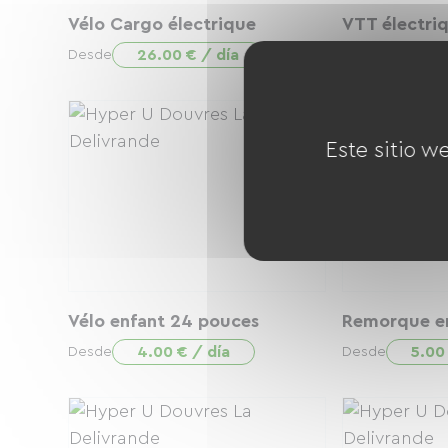
Vélo Cargo électrique
VTT électri
26.00 € / día
15.0
Desde
Desde
Este sitio w
Vélo enfant 24 pouces
Remorque e
4.00 € / día
5.00
Desde
Desde