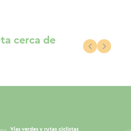
eta cerca de
Vías verdes y rutas ciclistas
ntra