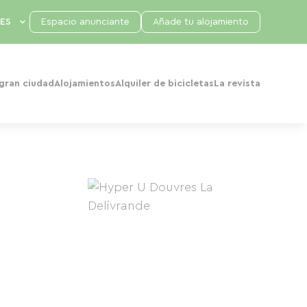
Espacio anunciante
Añade tu alojamiento
 gran ciudad
Alojamientos
Alquiler de bicicletas
La revista