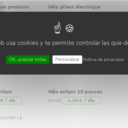
que premium
Vélo pliant électrique
0 € / día
11.00 € / día
Desde
eb usa cookies y te permite controlar las que d
OK, aceptar todas
Personalizar
Política de privacidad
nfant
Vélo enfant 20 pouces
 € / día
4.00 € / día
Desde