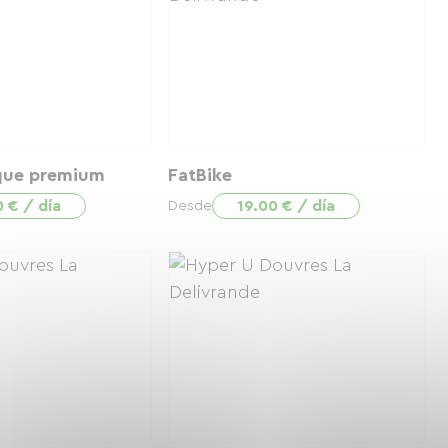
que premium
FatBike
0 € / día
19.00 € / día
Desde