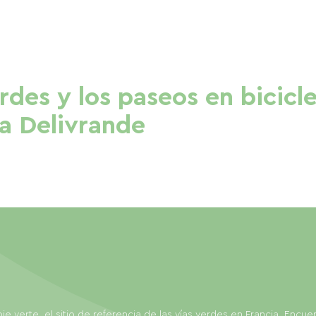
erdes y los paseos en bicicl
a Delivrande
ie verte, el sitio de referencia de las vías verdes en Francia. Encue