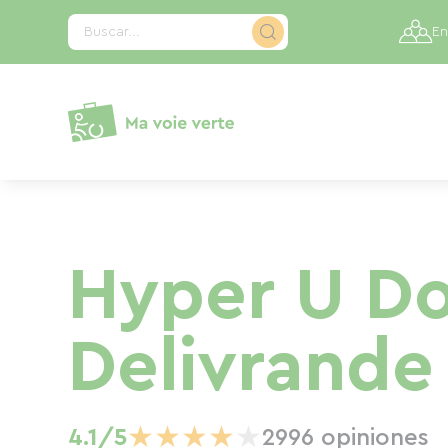
Panel de gestión de cookies
Buscar...
En
Hyper U Do
Delivrande
★
★
★
★
★
4.1/5
2996 opiniones