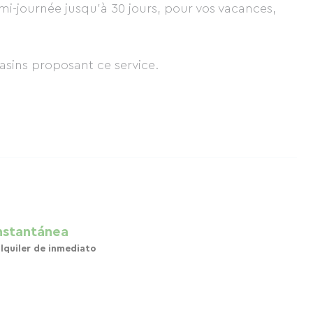
i-journée jusqu’à 30 jours, pour vos vacances,
asins proposant ce service.
nstantánea
lquiler de inmediato