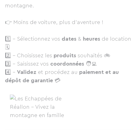
montagne.
👉 Moins de voiture, plus d’aventure !
1️⃣ - Sélectionnez vos
dates
&
heures
de location
🗓
2️⃣ - Choisissez les
produits
souhaités 🚲
3️⃣ - Saisissez vos
coordonnées
🧑‍💻
4️⃣ -
Validez
et procédez au
paiement et au
dépôt de garantie
💳