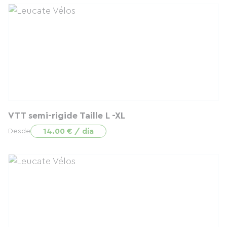
VTT semi-rigide Taille L -XL
14.00 € / día
Desde