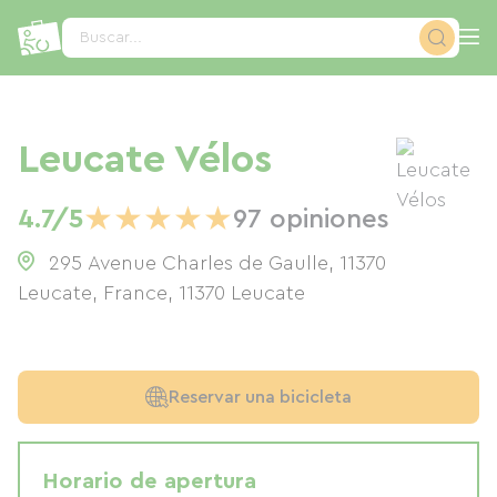
Panel de gestión de cookies
Buscar...
Leucate Vélos
★
★
★
★
★
4.7/5
97 opiniones
295 Avenue Charles de Gaulle, 11370
Leucate, France
,
11370
Leucate
Reservar una bicicleta
Horario de apertura