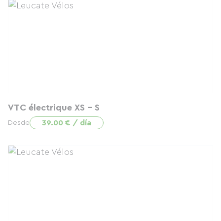
VTC électrique XS - S
39.00 € / día
Desde