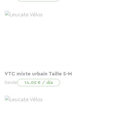
VTC mixte urbain Taille S-M
14.00 € / día
Desde