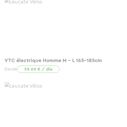
VTC électrique Homme M - L 165-185cm
39.00 € / día
Desde