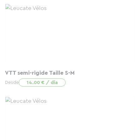
VTT semi-rigide Taille S-M
14.00 € / día
Desde