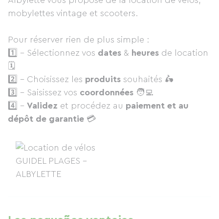
Albylette vous propose de la location de vélos,
mobylettes vintage et scooters.
Pour réserver rien de plus simple :
1️⃣ - Sélectionnez vos
dates
&
heures
de location
🗓
2️⃣ - Choisissez les
produits
souhaités 🛵
3️⃣ - Saisissez vos
coordonnées
🧑‍💻
4️⃣ -
Validez
et procédez au
paiement et au
dépôt de garantie
💳