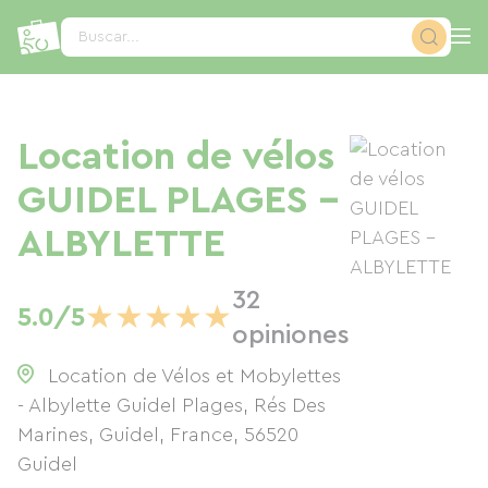
Panel de gestión de cookies
Buscar...
Location de vélos
GUIDEL PLAGES –
ALBYLETTE
32
★
★
★
★
★
5.0/5
opiniones
Location de Vélos et Mobylettes
- Albylette Guidel Plages, Rés Des
Marines, Guidel, France
,
56520
Guidel