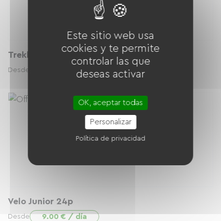
Este sitio web usa
cookies y te permite
Trekking / VTC
controlar las que
12.00 € / día
Desde
deseas activar
OK, aceptar todas
Personalizar
Política de privacidad
Velo Junior 24p
9.00 € / día
Desde