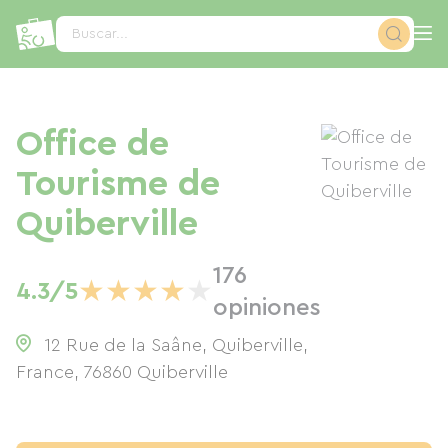
Panel de gestión de cookies
Buscar...
Office de
Tourisme de
Quiberville
176
★
★
★
★
★
4.3/5
opiniones
12 Rue de la Saâne, Quiberville,
France
,
76860
Quiberville