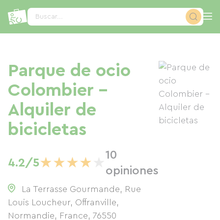
Panel de gestión de cookies
Buscar...
Parque de ocio
Colombier -
Alquiler de
bicicletas
10
★
★
★
★
★
4.2/5
opiniones
La Terrasse Gourmande, Rue
Louis Loucheur, Offranville,
Normandie, France
,
76550