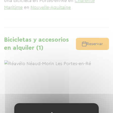
una bicicleta en Portes-en-Ré
en
Charente
Maritime
en
Nouvelle-Aquitaine
Bicicletas y accesorios
Reservar
en alquiler (1)