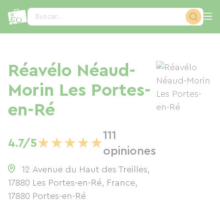
Panel de gestión de cookies
Buscar...
Réavélo Néaud-
Morin Les Portes-
en-Ré
111
★
★
★
★
★
4.7/5
opiniones
12 Avenue du Haut des Treilles,
17880 Les Portes-en-Ré, France
,
17880
Portes-en-Ré