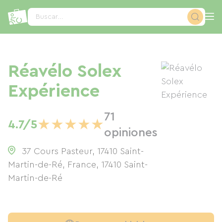
Panel de gestión de cookies
Buscar...
Réavélo Solex
Expérience
71
★
★
★
★
★
4.7/5
opiniones
37 Cours Pasteur, 17410 Saint-
Martin-de-Ré, France
,
17410
Saint-
Martin-de-Ré