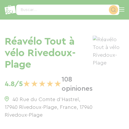
Panel de gestión de cookies
Buscar...
Réavélo Tout à
vélo Rivedoux-
Plage
108
★
★
★
★
★
4.8/5
opiniones
40 Rue du Comte d'Hastrel,
17940 Rivedoux-Plage, France
,
17940
Rivedoux-Plage