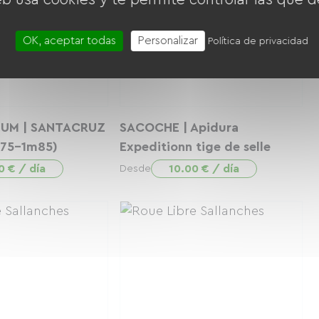
OK, aceptar todas
Personalizar
Política de privacidad
IUM | SANTACRUZ
SACOCHE | Apidura
m75-1m85)
Expeditionn tige de selle
0 € / día
10.00 € / día
Desde