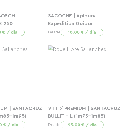
 BOSCH
SACOCHE | Apidura
 250
Expedition Guidon
0 € / día
10.00 € / día
Desde
IUM | SANTACRUZ
VTT ⚡ PREMIUM | SANTACRUZ
1m85-1m95)
BULLIT - L (1m75-1m85)
0 € / día
95.00 € / día
Desde