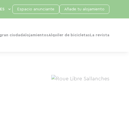
Espacio anunciante
Añade tu alojamiento
 gran ciudad
Alojamientos
Alquiler de bicicletas
La revista