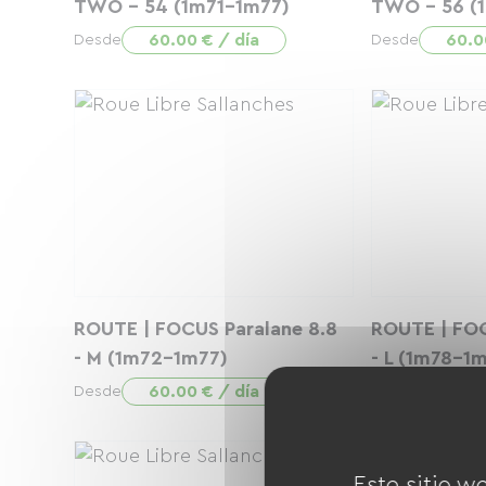
TWO - 54 (1m71-1m77)
TWO - 56 (
60.00 € / día
60.0
Desde
Desde
ROUTE | FOCUS Paralane 8.8
ROUTE | FOC
- M (1m72-1m77)
- L (1m78-1
60.00 € / día
60.0
Desde
Desde
Este sitio w