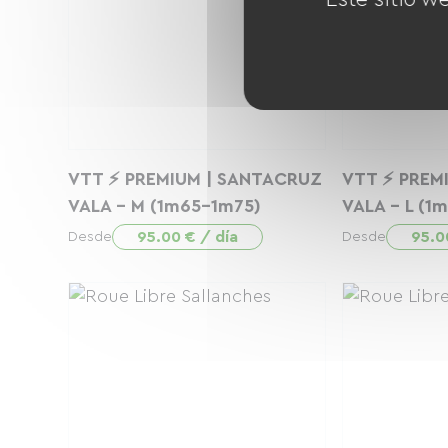
VTT ⚡ PREMIUM | SANTACRUZ
VTT ⚡ PREM
VALA - M (1m65-1m75)
VALA - L (1
95.00 € / día
95.0
Desde
Desde