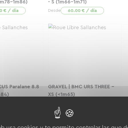
1m78-1m86)
- S (1m66-1m71)
0 € / día
60.00 € / día
Desde
US Paralane 8.8
GRAVEL | BMC URS THREE -
m84)
XS (<1m65)
0 € / día
60.00 € / día
Desde
eb usa cookies y te permite controlar las que d