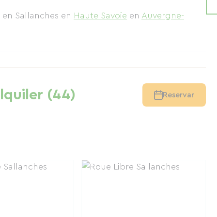
a en Sallanches
en
Haute Savoie
en
Auvergne-
lquiler (44)
Reservar