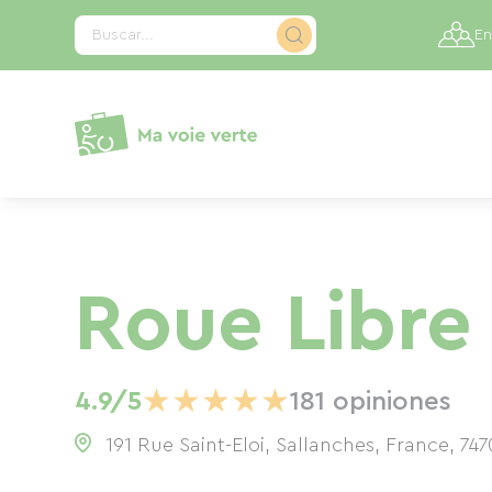
Panel de gestión de cookies
Buscar...
En
Roue Libre
★
★
★
★
★
4.9/5
181 opiniones
191 Rue Saint-Eloi, Sallanches, France
,
747