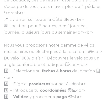
de boutique, pas de retrait, juste du plaisir. On
s’occupe de tout, vous n’avez plus qu’à pédaler
!<br><br>
📍 Livraison sur toute la Côte Bleue<br>
📆 Location pour 2 heures, demi-journée,
journée, plusieurs jours ou semaine<br><br>
Nous vous proposons notre gamme de vélos
musculaires ou électriques à la location ! 🚲<br>
Du vélo 100% plaisir ! Découvrez le vélo sous un
angle confortable et ludique. 💥<br><br>
1️⃣ - Seleccione su
fechas
&
horas
de location 🗓
<br>
2️⃣ - Elige el
productos
souhaités 🚲<br>
3️⃣ - Introduce tu
coordonnées
🧑‍💻<br>
4️⃣ -
Validez
y proceder a
pago
💳<br>