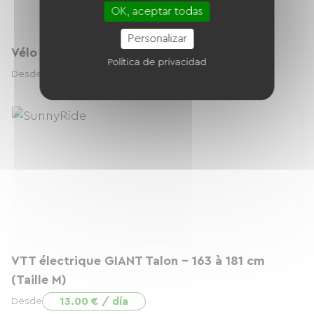
OK, aceptar todas
Personalizar
Vélo enfant VTT - 100 à 120 cm (7 à 9 ans)
Política de privacidad
9.00 € / día
Desde
VTT électrique GIANT Talon - 163 à 181 cm
(Taille M)
13.00 € / día
Desde