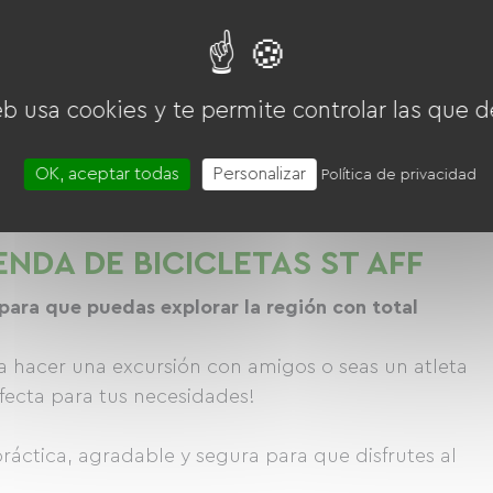
M
VTT TAILLE L
eb usa cookies y te permite controlar las que d
0 € / día
25.00 € / día
Desde
OK, aceptar todas
Personalizar
Política de privacidad
TIENDA DE BICICLETAS ST AFF
para que puedas explorar la región con total
 a hacer una excursión con amigos o seas un atleta
fecta para tus necesidades!
práctica, agradable y segura para que disfrutes al