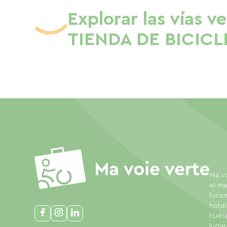
Explorar las vías v
TIENDA DE BICICL
Ma vo
el ma
turis
hotel
huésp
lugar