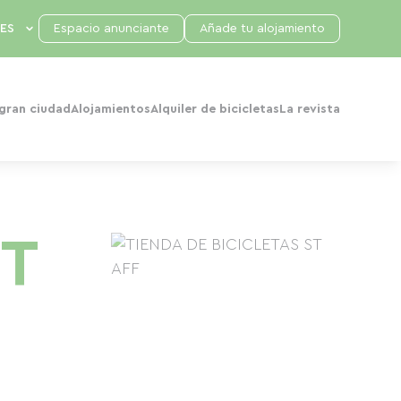
Espacio anunciante
Añade tu alojamiento
 gran ciudad
Alojamientos
Alquiler de bicicletas
La revista
ST