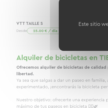
VTT TAILLE S
VTT TAILLE 
Este sitio w
25.00 € / día
25.0
Desde
Desde
Alquiler de bicicletas en 
Ofrecemos alquiler de bicicletas de calidad 
libertad.
Ya sea que salgas a dar un paseo en familia,
experimentado, ¡encontrarás la bicicleta per
Nuestro objetivo: ofrecerte una experiencia 
máximo de tus paseos en bicicleta 🚴‍♀️🌿