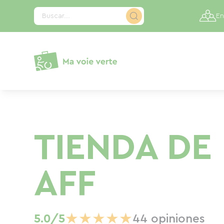
Panel de gestión de cookies
Buscar...
En
TIENDA DE 
AFF
★
★
★
★
★
5.0/5
44 opiniones