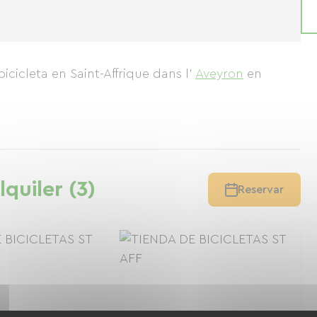
icicleta en Saint-Affrique
dans l'
Aveyron
en
lquiler (3)
Reservar