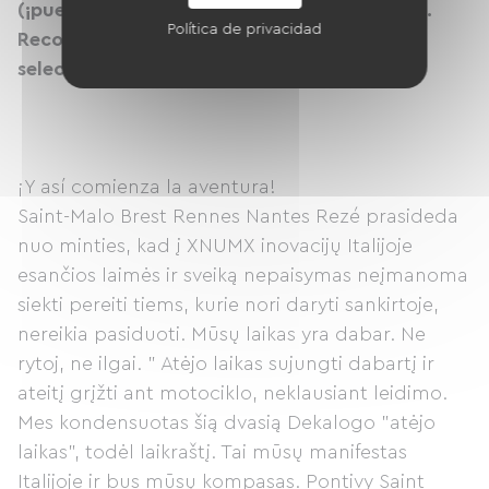
(¡puede ser diferente del punto de partida!).
Política de privacidad
Recoge tus bicicletas en el punto de relevo
seleccionado.
¡Y así comienza la aventura!
Saint-Malo Brest Rennes Nantes Rezé prasideda
nuo minties, kad į XNUMX inovacijų Italijoje
esančios laimės ir sveiką nepaisymas neįmanoma
siekti pereiti tiems, kurie nori daryti sankirtoje,
nereikia pasiduoti. Mūsų laikas yra dabar. Ne
rytoj, ne ilgai. " Atėjo laikas sujungti dabartį ir
ateitį grįžti ant motociklo, neklausiant leidimo.
Mes kondensuotas šią dvasią Dekalogo "atėjo
laikas", todėl laikraštį. Tai mūsų manifestas
Italijoje ir bus mūsų kompasas. Pontivy Saint