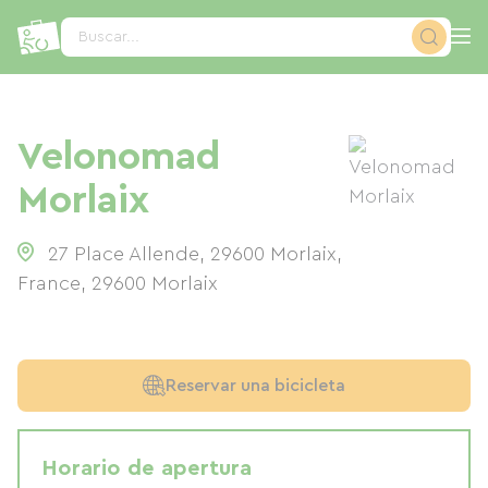
Panel de gestión de cookies
Buscar...
Velonomad
Morlaix
27 Place Allende, 29600 Morlaix,
France
,
29600
Morlaix
Reservar una bicicleta
Horario de apertura