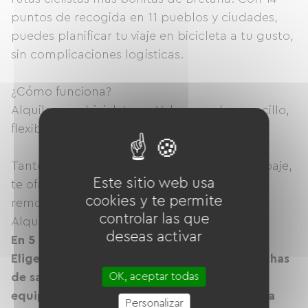
puntos de recogida en 11 pueblos y ciudades,
puedes planificar tu viaje en bicicleta a tu gusto,
sin complicaciones logísticas.
¿Cómo funciona?
Alquilar una bicicleta en Velonomad es sencillo,
flexible y asequible:
Tanto si viajas ligero como con todo el equipaje,
Este sitio web usa
te ofrecemos una amplia selección: alforjas,
cookies y te permite
remolques, enganches para bicicletas, etc.
controlar las que
Alquila solo lo que necesites.
deseas activar
En 5 pasos:
Elige tu punto de partida
Seleccione sus fechas
OK, aceptar todas
de salida y regreso.
Elige tu bicicleta y el
equipo necesario.
Indica tu punto de llegada
Personalizar