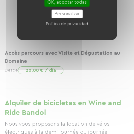
OK, aceptar todas
Personalizar
Política de privacidad
Accès parcours avec Visite et Dégustation au
Domaine
20.00 € / día
Desde
Alquiler de bicicletas en Wine and
Ride Bandol
Nous vous proposons la location de vélos
électriques à la demi-journée ou journée