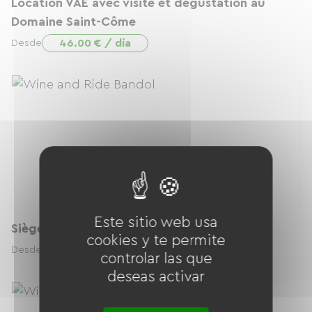
Location VAE avec visite et dégustation au
Domaine Saint-Côme
46.00 € / día
Desde
Este sitio web usa
Siège bébé
cookies y te permite
5.00 € / día
Desde
controlar las que
deseas activar