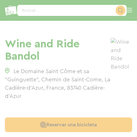
Panel de gestión de cookies
Buscar...
Wine and Ride
Bandol
Le Domaine Saint Côme et sa
"Guinguette", Chemin de Saint-Come, La
Cadière-d'Azur, France
,
83740
Cadière-
d'Azur
Reservar una bicicleta