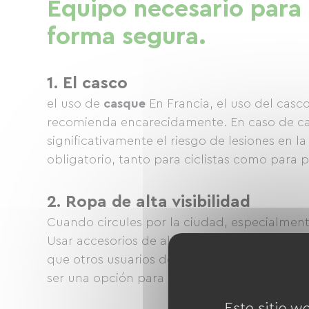
Equipo necesario para 
forma segura.
1. El casco
el uso de
casque
En Francia, el uso del casco
recomienda encarecidamente. En caso de caí
significativamente el riesgo de lesiones en l
obligatorio, tanto para ciclistas como para p
2. Ropa de alta visibilidad
Cuando circules por la ciudad, especialmen
Usar accesorios de alta visibilidad, como un
que otros usuarios de la vía te vean. Los br
ser una opción para mejorar tu visibilidad.
Este sitio w