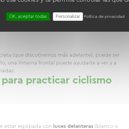
arre al manillar y protegen las manos en caso de
OK, aceptar todas
Personalizar
Política de privacidad
r las vibraciones durante los trayectos largos por
icleta (que discutiremos más adelante), puede ser
o, una linterna frontal puede ayudarte a ver y a
inadas.
para practicar ciclismo
be estar equipada con
luces delanteras
(blanco o