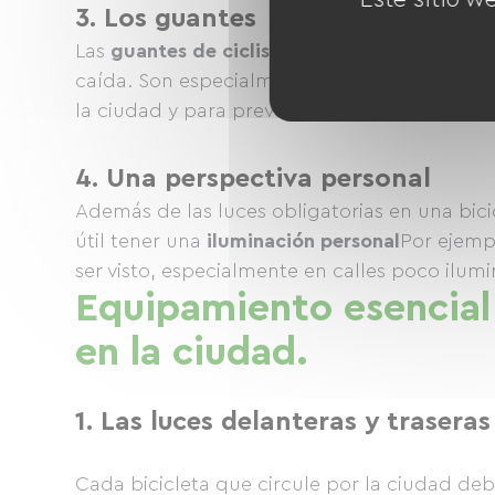
3. Los guantes
Las
guantes de ciclismo
Ofrecen un mejor ag
caída. Son especialmente útiles para absorbe
la ciudad y para prevenir ampollas.
4. Una perspectiva personal
Además de las luces obligatorias en una bic
útil tener una
iluminación personal
Por ejempl
ser visto, especialmente en calles poco ilum
Equipamiento esencial 
en la ciudad.
1. Las luces delanteras y traseras
Cada bicicleta que circule por la ciudad de