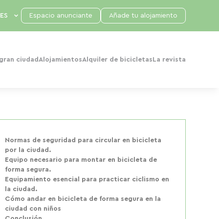
Espacio anunciante
Añade tu alojamiento
 gran ciudad
Alojamientos
Alquiler de bicicletas
La revista
Normas de seguridad para circular en bicicleta
por la ciudad.
Equipo necesario para montar en bicicleta de
forma segura.
Equipamiento esencial para practicar ciclismo en
la ciudad.
Cómo andar en bicicleta de forma segura en la
ciudad con niños
Conclusión