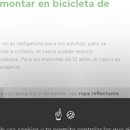
montar en bicicleta de
 no es obligatorio para los adultos, pero se
da o colisión, el casco puede reducir
a cabeza. Para los menores de 12 años, el casco es
asajeros.
te con poca luz o de noche, usa
ropa reflectante
 chaleco amarillo, aumenta las probabilidades de
azaletes o cinturones reflectantes también pueden
eb usa cookies y te permite controlar las que d