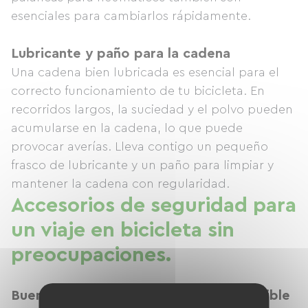
esenciales para cambiarlos rápidamente.
Lubricante y paño para la cadena
Una cadena bien lubricada es esencial para el
correcto funcionamiento de tu bicicleta. En
recorridos largos, la suciedad y el polvo pueden
acumularse en la cadena, lo que puede
provocar averías. Lleva contigo un pequeño
frasco de lubricante y un paño para limpiar y
mantener la cadena con regularidad.
Accesorios de seguridad para
un viaje en bicicleta sin
preocupaciones.
Buena iluminación: esencial para ser visible