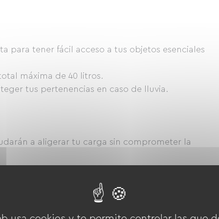
eta para tener fácil acceso a tus objetos esenciales
total máxima de 40 litros.
eger tus pertenencias en caso de lluvia.
yudarán a aligerar tu carga sin comprometer la
es de varios días): elige una tienda de campaña
e montar y resistente a la intemperie.
odelo fabricado con plumón compresible, con
eb usa cookies y te permite controlar las que d