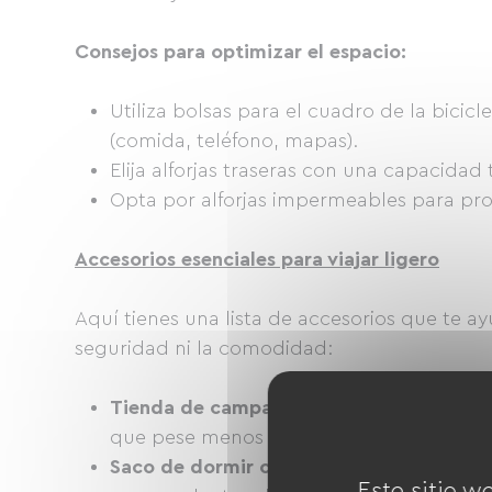
Consejos para optimizar el espacio:
Utiliza bolsas para el cuadro de la bicicl
(comida, teléfono, mapas).
Elija alforjas traseras con una capacidad 
Opta por alforjas impermeables para prot
Accesorios esenciales para viajar ligero
Aquí tienes una lista de accesorios que te a
seguridad ni la comodidad:
Tienda de campaña ultraligera
(Para viaj
que pese menos de 1,5 kg, que sea fácil d
Saco de dormir compacto
Opta por un m
Este sitio w