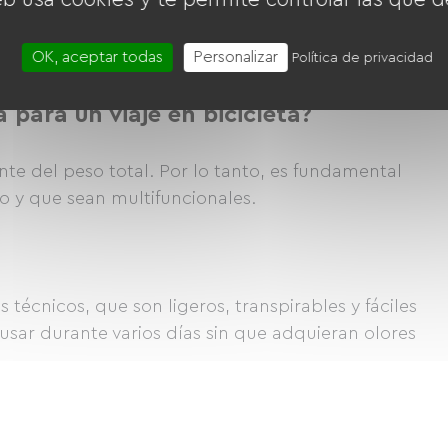
s.
Opta por hornillos de alcohol o hornillos
 de gas.
OK, aceptar todas
Personalizar
Política de privacidad
para un viaje en bicicleta?
te del peso total. Por lo tanto, es fundamental
o y que sean multifuncionales.
técnicos, que son ligeros, transpirables y fáciles
usar durante varios días sin que adquieran olores