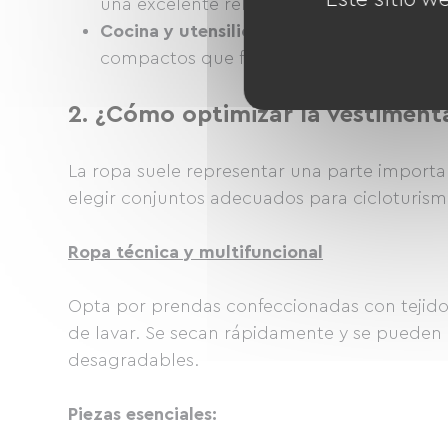
una excelente relación peso/calidez.
Cocina y utensilios de cocina minimalista
compactos que funcionen con cartuchos
2.
¿Cómo optimizar la vestimenta 
La ropa suele representar una parte importan
elegir conjuntos adecuados para cicloturism
Ropa técnica y multifuncional
Opta por prendas confeccionadas con tejidos 
de lavar. Se secan rápidamente y se pueden 
desagradables.
Piezas esenciales: