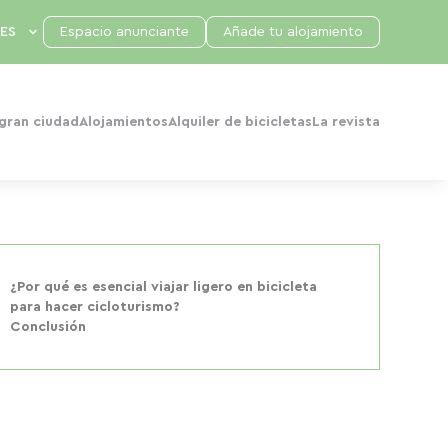
Espacio anunciante
Añade tu alojamiento
 gran ciudad
Alojamientos
Alquiler de bicicletas
La revista
¿Por qué es esencial viajar ligero en bicicleta
para hacer cicloturismo?
Conclusión