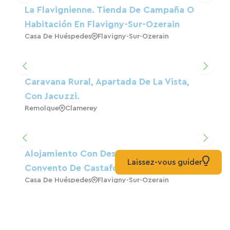
La Flavignienne. Tienda De Campaña O
Habitación En Flavigny-Sur-Ozerain
Casa De Huéspedes
Flavigny-Sur-Ozerain
Caravana Rural, Apartada De La Vista,
Con Jacuzzi.
Remolque
Clamerey
Alojamiento Con Desayuno En El
Laissez-vous guider
Convento De Castafoours.
Casa De Huéspedes
Flavigny-Sur-Ozerain
Cabaña En La Pradera