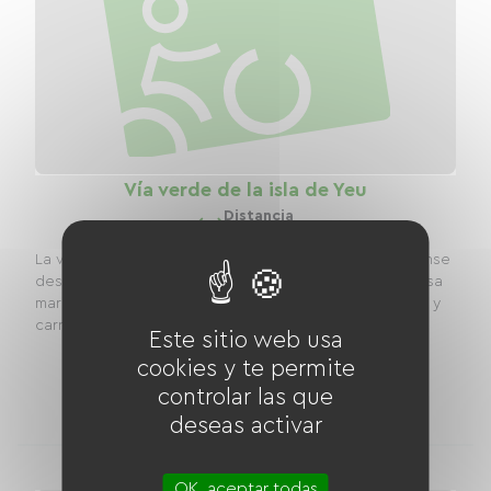
Vía verde de la isla de Yeu
Distancia
4.40 km
La vía verde atraviesa la Île d'Yeu desde la playa de Anse
des Vieilles hasta Port Joinville. Aquí, el ciclismo y la brisa
marina se combinan a la perfección; 5 km de vía verde y
carriles bici, además...
Este sitio web usa
cookies y te permite
2
controlar las que
alojamientos
deseas activar
OK, aceptar todas