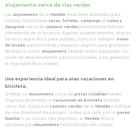
Alojamiento cerca de vías verdes
Las
alojamiento
de la
Vendée
están bien diseñados para
ciclistas. Encontrarás
casas
,
hoteles
,
campings
et
cama y
desayuno
cerca de
caminos verdes
permitiéndole disfrutar
plenamente de su estancia. Algunos establecimientos ofrecen
servicios específicos para ciclistas, como por ejemplo:
zonas
de lavado
para bicicletas y espacios seguros para guardarlas
durante la noche.
alojamiento
También están equipadas con
zonas de almacenamiento para sus bicicletas, para garantizar
la seguridad de su equipo.
Una experiencia ideal para unas vacaciones en
bicicleta.
Al elegir un
alojamiento
cerca de
pistas ciclables
Puedes
organizar fácilmente un
vacaciones en bicicleta
durante
varios días. Explora el
caminos verdes
de la
Vendée
y disfrutar
de una diversidad de paisajes. Ya sea que opte por un
paseo
familiar
o un circuito más deportivo, el
Vendée
ofrece
opciones para
alojamiento
Para todo tipo de ciclistas.