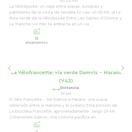
45.00 km
La Vélodyssée: un viaje entre playas, bosques y
patrimonio de la costa de Vendée.En casi 45.00 km, la La
Ruta Verde de la Vélodyssée Entre Les Sables-d'Olonne y
La Tranche-sur-Mer te embarca en un via...
15
alojamientos
La Vélofrancette: vía verde Damvix - Marans
(V43)
Distancia
29 km
El Vélo Francette – De Damvix a Marans: una suave
inmersión entre la marisma y el océano.Esta porción de
La bicicleta Francette, aproximadamente , largo 29 km
Conexiones Damvix, una comuna pacífica en...
2