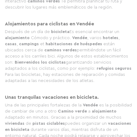
interactivo
caminos verdes
Te permitirá planificar tu ruta y
descubrir los lugares más emblemáticos de la región.
Alojamientos para ciclistas en Vendée
Después de un día de
bicicleta
Es esencial encontrar un
alojamiento
Cómodo y práctico.
Vendée
, varios
hoteles
,
casas
,
campings
et
habitaciones de huéspedes
están
ubicados cerca de
caminos verdes
permitiéndote un fácil
acceso a los carriles bici. Algunos de estos establecimientos
son:
Bienvenidos los ciclistas
garantizando servicios
adaptados a los ciclistas, como por ejemplo:
refugios seguros
Para las bicicletas, hay estaciones de reparación y comidas
adaptadas a las necesidades de los atletas.
Unas tranquilas vacaciones en bicicleta.
Una de las principales fortalezas de la
Vendée
es la posibilidad
de cambiar de uno a otro
Camino verde
a
alojamiento
Adaptado en minutos. Gracias a la proximidad de muchos
viviendas
de
pistas ciclables
puedes organizar un
vacaciones
en bicicleta
durante varios días, mientras disfruta de un
entorno natural. Cada noche podrá relajarse y aprovechar los