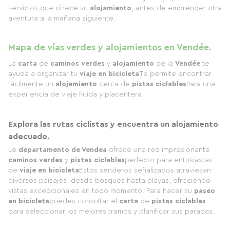
servicios que ofrece su
alojamiento
, antes de emprender otra
aventura a la mañana siguiente.
Mapa de vías verdes y alojamientos en Vendée.
La
carta
de
caminos verdes
y
alojamiento
de la
Vendée
te
ayuda a organizar tu
viaje en bicicleta
Te permite encontrar
fácilmente un
alojamiento
cerca de
pistas ciclables
Para una
experiencia de viaje fluida y placentera.
Explora las rutas ciclistas y encuentra un alojamiento
adecuado.
Le
departamento de Vendea
ofrece una red impresionante
caminos verdes
y
pistas ciclables
perfecto para entusiastas
de
viaje en bicicleta
Estos senderos señalizados atraviesan
diversos paisajes, desde bosques hasta playas, ofreciendo
vistas excepcionales en todo momento. Para hacer su
paseo
en bicicleta
puedes consultar el
carta
de
pistas ciclables
para seleccionar los mejores tramos y planificar sus paradas.