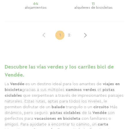
64
11
alojamientos
alquileres de bicicletas
1
2
Descubre las vías verdes y los carriles bici de
Vendée.
La
Vendée
es un destino ideal para los amantes de
viajes en
bicicleta
gracias a sus múltiples
caminos verdes
et
pistas
ciclables
que serpentean a través de impresionantes paisajes
naturales. Estas rutas, aptas para todos los niveles, le
permiten disfrutar de un
balade
tranquilo o un
circuito
Más
dinámico, pero seguro.
pistas ciclables
de la
Vendée
son
perfectos para
vacaciones en bicicleta
con familiares o
amigos. Para ayudarte a encontrar tu camino, un
carta