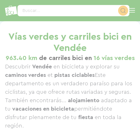
Panel de gestión de cookies
Buscar...
Vías verdes y carriles bici en
Vendée
963.40 km
de carriles bici en
16 vías verdes
Descubrir
Vendée
en bicicleta y explorar su
caminos verdes
et
pistas ciclables
Este
departamento es un verdadero paraíso para los
ciclistas, ya que ofrece rutas variadas y seguras.
También encontrarás...
alojamiento
adaptado a
tu
vacaciones en bicicleta
permitiéndote
disfrutar plenamente de tu
fiesta
en toda la
región.