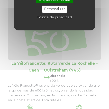
Personalizar
Política de privacidad
La Vélofrancette: Ruta verde La Rochelle -
Caen - Ouistreham (V43)
Distancia
600 km
La Vélo Francette® es una vía verde que se extiende a lo
largo de más de 600 kilómetros, uniendo la localidad
costera de Ouistreham, en Normandía, con La Rochelle,
en la costa atlántica. Esta ruta es ...