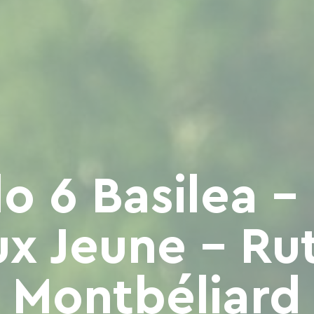
o 6 Basilea -
x Jeune - Ru
Montbéliard