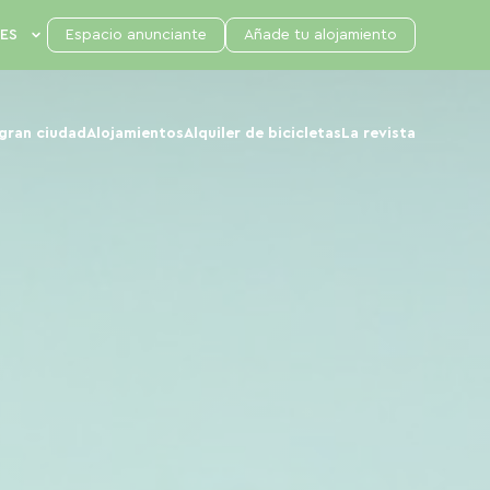
Espacio anunciante
Añade tu alojamiento
 gran ciudad
Alojamientos
Alquiler de bicicletas
La revista