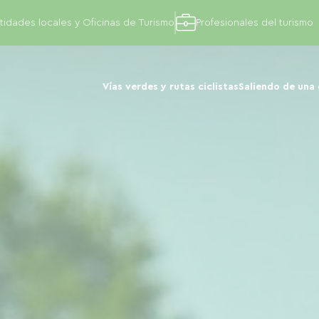
tidades locales y Oficinas de Turismo
Profesionales del turismo
Vías verdes y rutas ciclistas
Saliendo de una