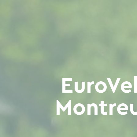
EuroVel
Montreu