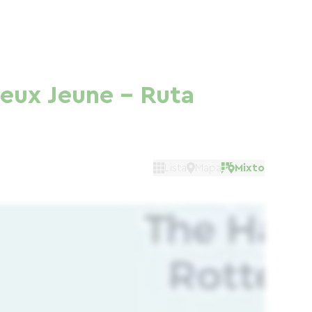
reux Jeune - Ruta
Lista
Mapa
Mixto