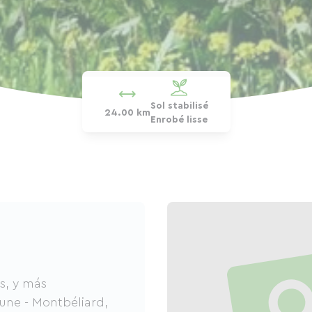
Sol stabilisé
24.00 km
Enrobé lisse
s, y más
une - Montbéliard,