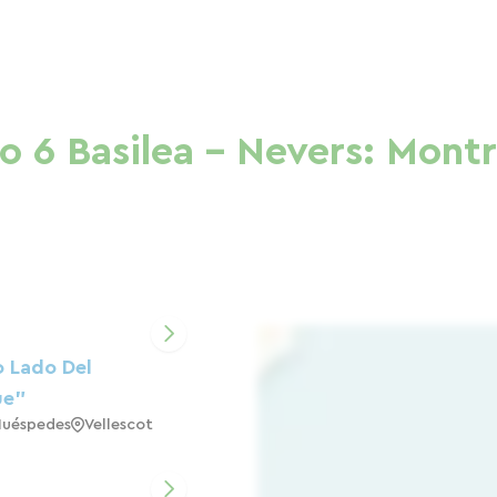
o 6 Basilea - Nevers: Mont
o Lado Del
ue"
Huéspedes
Vellescot