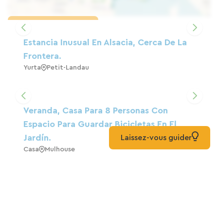
Cargar el mapa
Estancia Inusual En Alsacia, Cerca De La
Frontera.
Yurta
Petit-Landau
Veranda, Casa Para 8 Personas Con
Espacio Para Guardar Bicicletas En El
Jardín.
Laissez-vous guider
Casa
Mulhouse
HOTEL BALE
Hoteles
Mulhouse