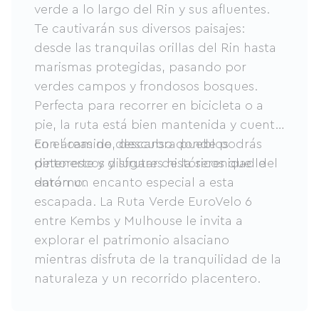
verde a lo largo del Rin y sus afluentes.
Te cautivarán sus diversos paisajes:
desde las tranquilas orillas del Rin hasta
marismas protegidas, pasando por
verdes campos y frondosos bosques.
Perfecta para recorrer en bicicleta o a
pie, la ruta está bien mantenida y cuenta
con áreas de descanso donde podrás
En el camino, descubra pueblos
detenerte y disfrutar de la serenidad del
pintorescos y lugares históricos que le
entorno.
darán un encanto especial a esta
escapada. La Ruta Verde EuroVelo 6
entre Kembs y Mulhouse le invita a
explorar el patrimonio alsaciano
mientras disfruta de la tranquilidad de la
naturaleza y un recorrido placentero.