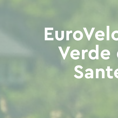
EuroVelo
Verde 
Sant