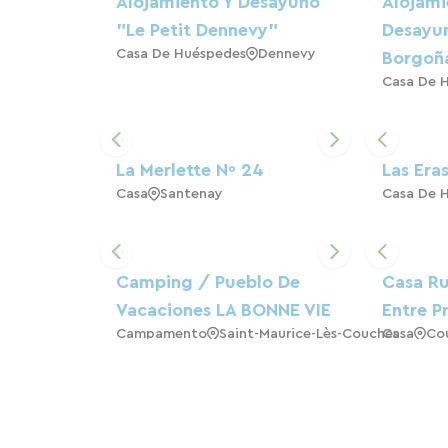
Alojamiento Y Desayuno
Alojami
"Le Petit Dennevy"
Desayun
Casa De Huéspedes
Dennevy
Borgoñ
Casa De 
La Merlette Nº 24
Las Era
Casa
Santenay
Casa De 
Camping / Pueblo De
Casa Ru
Vacaciones LA BONNE VIE
Entre P
Campamento
Saint-Maurice-Lès-Couches
Casa
Co