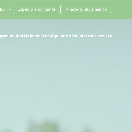
Espacio anunciante
Añade tu alojamiento
 gran ciudad
Alojamientos
Alquiler de bicicletas
La revista