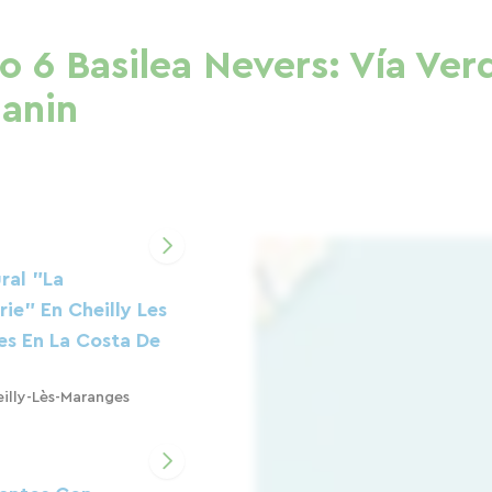
o 6 Basilea Nevers: Vía Ver
anin
ral "la
ie" En Cheilly Les
s En La Costa De
.
illy-Lès-Maranges