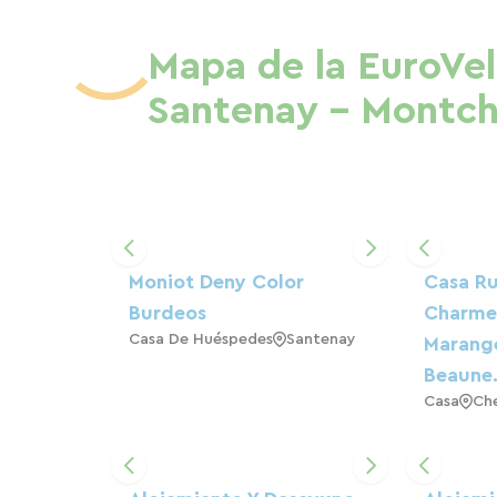
Mapa de la EuroVel
Santenay - Montch
Moniot Deny Color
Casa Ru
Burdeos
Charmer
Casa De Huéspedes
Santenay
Marange
Beaune
Casa
Che