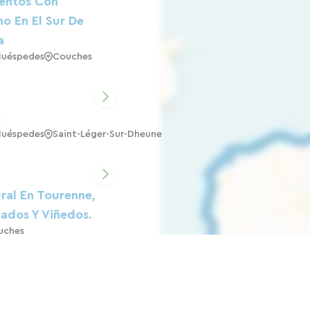
entos Con
o En El Sur De
a
Huéspedes
Couches
s
Huéspedes
Saint-Léger-Sur-Dheune
ral En Tourenne,
rados Y Viñedos.
uches