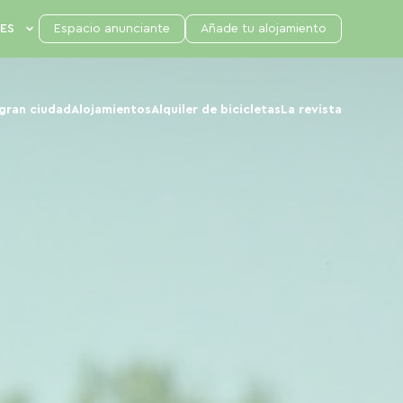
Espacio anunciante
Añade tu alojamiento
 gran ciudad
Alojamientos
Alquiler de bicicletas
La revista