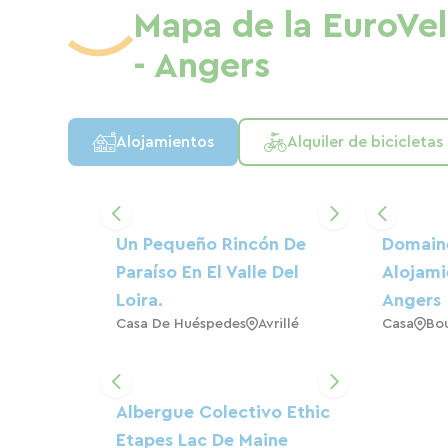
Mapa de la EuroVel
- Angers
Alojamientos
Alquiler de bicicletas
Un Pequeño Rincón De
Domaine
Paraíso En El Valle Del
Alojami
Loira.
Angers
Casa De Huéspedes
Avrillé
Casa
Bo
Albergue Colectivo Ethic
Etapes Lac De Maine