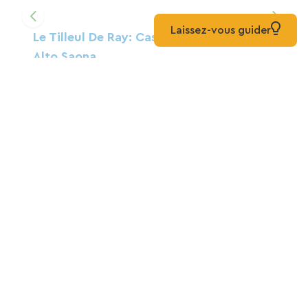
Laissez-vous guider
Le Tilleul De Ray: Casa De Huéspedes En
Alto Saona
Casa De Huéspedes
Ray-Sur-Saône
Para saber más
Todas las vías verdes en
Bourgogne-Franche-Comté