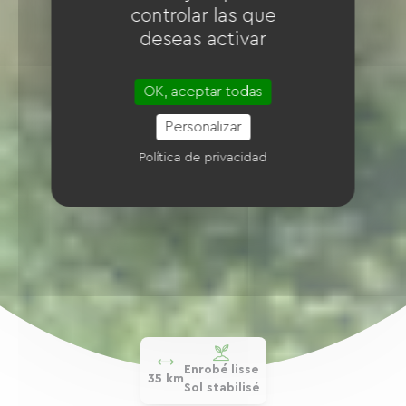
controlar las que
deseas activar
OK, aceptar todas
Personalizar
Política de privacidad
Enrobé lisse
35 km
Sol stabilisé