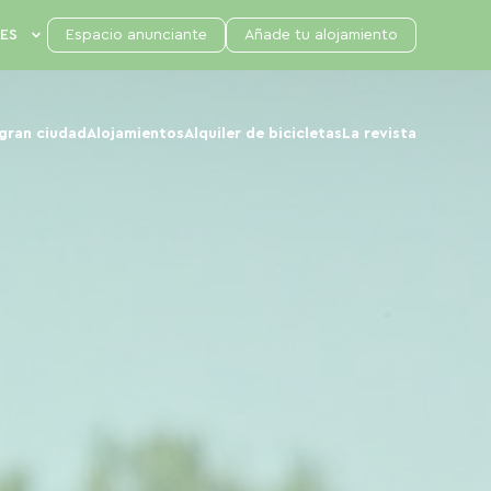
Espacio anunciante
Añade tu alojamiento
 gran ciudad
Alojamientos
Alquiler de bicicletas
La revista