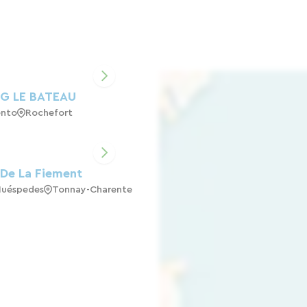
G LE BATEAU
nto
Rochefort
 De La Fiement
Huéspedes
Tonnay-Charente