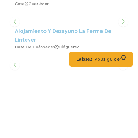
Casa
Guerlédan
Alojamiento Y Desayuno La Ferme De
Lintever
Casa De Huéspedes
Cléguérec
Laissez-vous guider
L'ECRIN DE BOIS Y Su Zona De Bienestar
Casa De Huéspedes
Guerlédan
Casa De Campo Contemporánea En El
Campo En Ginou Y Daniel's
Casa
Cléguérec