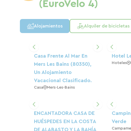
(EuroVelo 4)
Alojamientos
Alquiler de bicicletas
Casa Frente Al Mar En
Hotel L
Hoteles
Mers Les Bains (80350),
Un Alojamiento
Vacacional Clasificado.
Casa
Mers-Les-Bains
ENCANTADORA CASA DE
Camping
HUÉSPEDES EN LA COSTA
Verde
Campame
DE ALABASTO Y LA BAHÍA