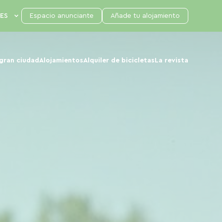
Espacio anunciante
Añade tu alojamiento
 gran ciudad
Alojamientos
Alquiler de bicicletas
La revista