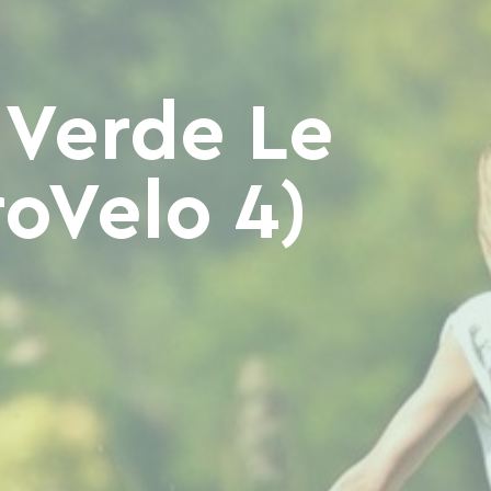
 Verde Le
roVelo 4)