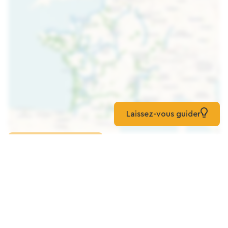
Laissez-vous guider
Cargar el mapa
El Troubadour, Unas Vacaciones
Familiares Y Deportivas En La Costa De
Ópalo.
Alojamiento Para Grupos
Audinghen