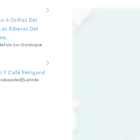
o A Orillas Del
Las Riberas Del
ne.
defols-Sur-Dordogne
 Y Café Périgord
Huéspedes
Lalinde