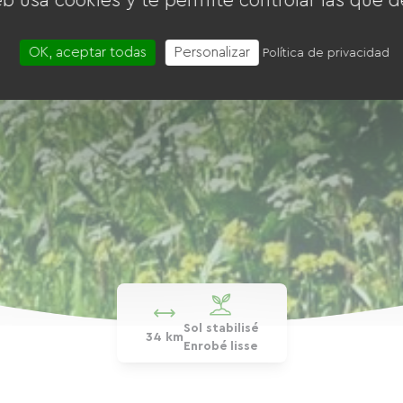
eb usa cookies y te permite controlar las que d
OK, aceptar todas
Personalizar
Política de privacidad
Sol stabilisé
34 km
Enrobé lisse