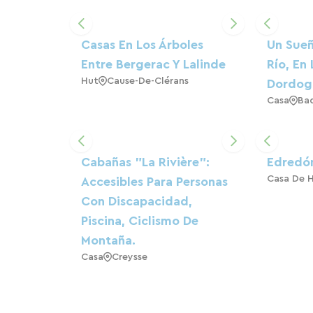
Casas En Los Árboles
Un Sueñ
Entre Bergerac Y Lalinde
Río, En 
Hut
Cause-De-Clérans
Dordog
Casa
Ba
Cabañas "La Rivière":
Edredón
Casa De 
Accesibles Para Personas
Con Discapacidad,
Piscina, Ciclismo De
Montaña.
Casa
Creysse