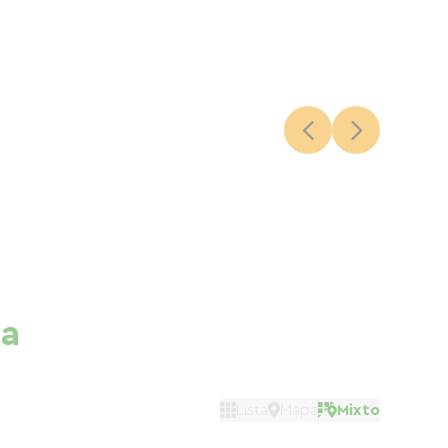
ña
Lista
Mapa
Mixto