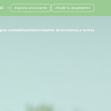
Espacio anunciante
Añade tu alojamiento
 gran ciudad
Alojamientos
Alquiler de bicicletas
La revista