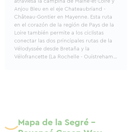
atraviesa la campiña de Maine-et-Loire y
Anjou Bleu en el eje Chateaubriand -
Château-Gontier en Mayenne. Esta ruta
en el corazón de la región de Pays de la
Loire también permite a los ciclistas
conectar las dos principales rutas de la
Vélodyssée desde Bretaña y la
Vélofrancette (La Rochelle - Ouistreham).
Disfrute de un ritmo de vida relajado y un
turismo pausado entre el patrimonio de
los pueblos y los paisajes naturales, y
visite la Mina Azul, una de las principales
atracciones de la zona. Hay alojamientos
de calidad disponibles, desde campings
y hoteles hasta casas rurales y bed and
breakfasts, que ofrecen una amplia gama
Mapa de la Segré -
de opciones.