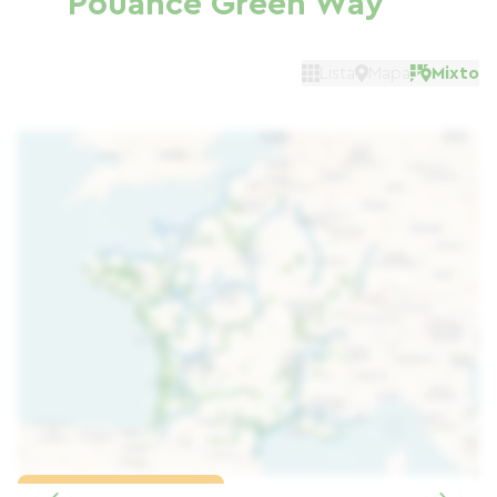
Pouancé Green Way
Lista
Mapa
Mixto