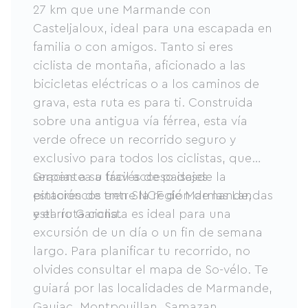
27 km que une Marmande con
Casteljaloux, ideal para una escapada en
familia o con amigos. Tanto si eres
ciclista de montaña, aficionado a las
bicicletas eléctricas o a los caminos de
grava, esta ruta es para ti. Construida
sobre una antigua vía férrea, esta vía
verde ofrece un recorrido seguro y
exclusivo para todos los ciclistas, que
serpentea a través de paisajes
Gracias a su fácil acceso desde la
pintorescos entre la región de las Landas
estación de tren SNCF de Marmande,
y el río Garona.
esta ruta ciclista es ideal para una
excursión de un día o un fin de semana
largo. Para planificar tu recorrido, no
olvides consultar el mapa de So-vélo. Te
guiará por las localidades de Marmande,
Gaujac, Montpouillan, Samazan,