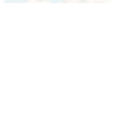
Cargar el mapa
Cabaña Tranquila Y Con Una Ubicación
Ideal.
Casa
Pindères