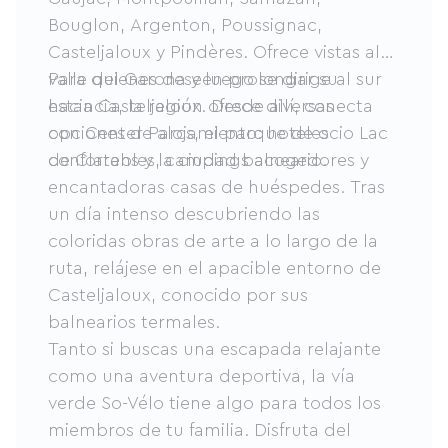
Bouglon, Argenton, Poussignac,
Casteljaloux y Pindères. Ofrece vistas al
valle del Garona y luego se dirige al sur
Para quienes deseen prolongar su
hacia Casteljaloux. Desde allí, conecta
estancia, la región ofrece diversas
con Center Parcs, el parque de ocio Lac
opciones de alojamiento: hoteles
de Clarens y la ciudad balneario.
confortables, campings acogedores y
encantadoras casas de huéspedes. Tras
un día intenso descubriendo las
coloridas obras de arte a lo largo de la
ruta, relájese en el apacible entorno de
Casteljaloux, conocido por sus
balnearios termales.
Tanto si buscas una escapada relajante
como una aventura deportiva, la vía
verde So-Vélo tiene algo para todos los
miembros de tu familia. Disfruta del