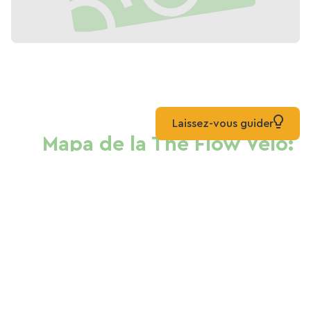
Laissez-vous guider
Mapa de la The Flow Vélo:
Chateauneuf sur
Charente - Coñac
Alojamientos
Alquiler de bicicletas
Lista
Mapa
Mixto