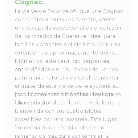
Cognac.
La vía verde Flow Vélo®, que une Cognac
con Châteauneuf-sur-Charente, ofrece
una escapada excepcional en el corazón
de los viñedos de Charente, ideal para
familias y amantes del ciclismo. Con una
extensión de aproximadamente treinta
kilómetros, este carril bici serpentea
entre viñedos y el río, revelando un rico
patrimonio natural y cultural. Consultar
el mapa de esta vía verde le ayudará a
planificar su ruta e identificar los lugares
La ruta comienza en Châteauneuf-sur-
imprescindibles.
Charente, donde la Île de la Fuie le da la
bienvenida con sus cuatro islotes
accesibles por una pasarela. Este lugar,
impregnado de historia, ofrece un
remanso de paz para contemplar la