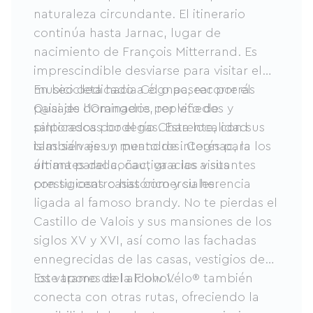
naturaleza circundante. El itinerario
continúa hasta Jarnac, lugar de
nacimiento de François Mitterrand. Es
imprescindible desviarse para visitar el
museo dedicado a él o pasear por el
En bicicleta hacia Cognac, recorrerás
Quai de l'Orangerie, repleto de
paisajes dominados por viñedos y
pintorescas bodegas. Esta localidad
salpicados por el río Charente, con sus
también es un punto de interés para los
islas salvajes y meandros. Cognac, la
amantes del coñac, gracias a sus
última parada, cautiva a los visitantes
prestigiosas casas comerciales.
con su centro histórico y su herencia
ligada al famoso brandy. No te pierdas el
Castillo de Valois y sus mansiones de los
siglos XV y XVI, así como las fachadas
ennegrecidas de las casas, vestigios de
los vapores del alcohol.
Este tramo de la Flow Vélo® también
conecta con otras rutas, ofreciendo la