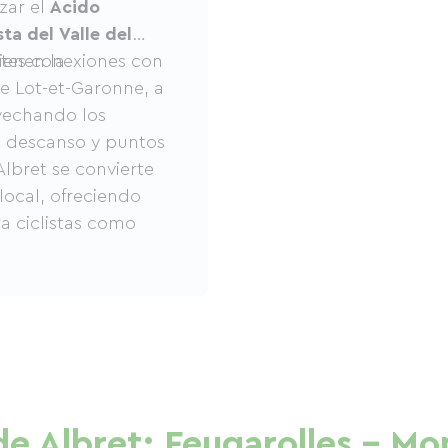
zar el
Ácido
sta del Valle del
tienen la
ntes conexiones con
e Lot-et-Garonne, a
vechando los
de descanso y puntos
Albret se convierte
 local, ofreciendo
a ciclistas como
de Albret: Feugarolles - M