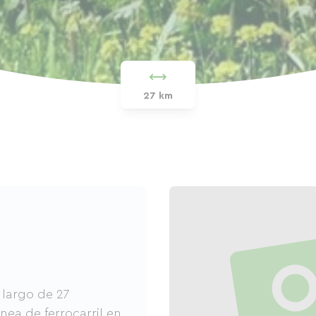
27 km
 largo de 27
nea de ferrocarril en