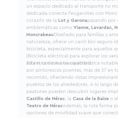
un espacio dedicado al transporte no mo
dedicada conecta Feugarolles con Monc
corazón de la
Lot y Garona
pasando por 
emblemáticas como
Vianne, Lavardac, N
Moncrabeau
Diseñado para familias y ama
naturaleza, ofrece un carril bici seguro 
bicicleta, especialmente para aquellos 
(Bicicleta eléctrica) para explorar los var
Albret con total tranquilidad.
Esta ruta tiene una característica notabl
por pintorescos puentes, más de 27 en to
recorrido, ofreciendo vistas impresionante
pueblos de los alrededores. A lo largo de
peatones pueden descubrir lugares impr
Castillo de Nérac
, la
Casa de la Baïse
o e
Teatro de Nérac
Además, la ruta forma p
opciones de movilidad suave que conect