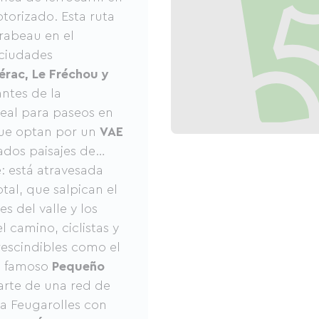
torizado. Esta ruta
rabeau en el
ciudades
érac, Le Fréchou y
ntes de la
ideal para paseos en
que optan por un
VAE
iados paisajes de
e: está atravesada
tal, que salpican el
s del valle y los
l camino, ciclistas y
escindibles como el
l famoso
Pequeño
arte de una red de
a Feugarolles con