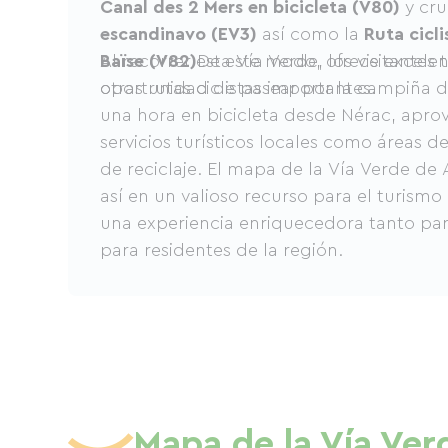
Canal des 2 Mers en bicicleta (V80)
y cru
escandinavo (EV3)
así como la
Ruta cicli
Baïse (V82)
Al recorrer esta Vía Verde, los visitantes 
De este modo, ofrece excele
otras rutas ciclistas importantes.
oportunidad de pasear por la campiña d
una hora en bicicleta desde Nérac, apro
servicios turísticos locales como áreas 
de reciclaje. El mapa de la Vía Verde de 
así en un valioso recurso para el turismo
una experiencia enriquecedora tanto par
para residentes de la región.
Mapa de la Vía Ver