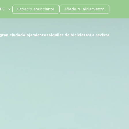
Espacio anunciante
Añade tu alojamiento
 gran ciudad
Alojamientos
Alquiler de bicicletas
La revista