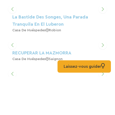
La Bastide Des Songes, Una Parada
Tranquila En El Luberon
Casa De Huéspedes
Robion
RECUPERAR LA MAZMORRA
Casa De Huéspedes
Saignon
Laissez-vous guider
La Bégude Des Alpilles, Una Habitación
Doble Con Desayuno
Casa De Huéspedes
Orgon