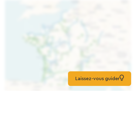
Laissez-vous guider
Cargar el mapa
Gite Du Moulin De Hinx
Casa
Hinx