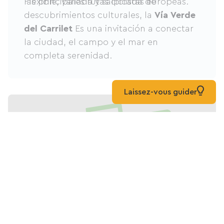
las principales rutas ciclistas europeas.
Flexible, variada y salpicada de
descubrimientos culturales, la
Vía Verde
del Carrilet
Es una invitación a conectar
la ciudad, el campo y el mar en
completa serenidad.
Laissez-vous guider