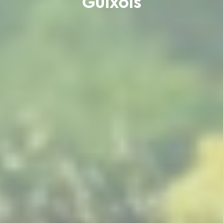
Guíxols