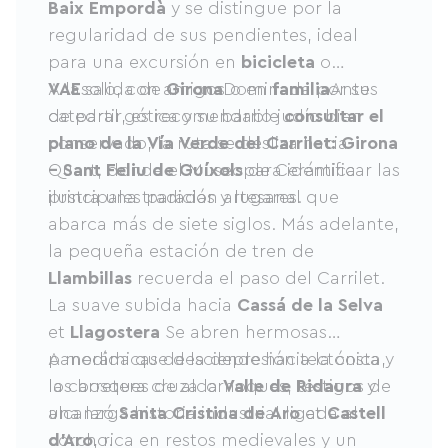
Baix Empordà
y se distingue por la
regularidad de sus pendientes, ideal
para una excursión en
bicicleta
o
VAE
A la salida de
solo, con amigos o en
Girona
Dominada por su
familia
Antes
de partir, es recomendable
catedral gótica y su barrio judío bien
consultar el
plano de la Vía Verde del Carrilet: Girona
conservado, la ruta se desliza hacia
– Sant Feliu de Guíxols
Quart, donde el Museo de Cerámica
para identificar las
principales paradas y lugares.
ilustra una tradición artesanal que
abarca más de siete siglos. Más adelante,
la pequeña estación de tren de
Llambillas
recuerda el paso del Carrilet.
La suave subida hacia
Cassá de la Selva
et
Llagostera
Se abren hermosas
panorámicas de la depresión tectónica y
A medida que desciende hacia la costa,
los bosques de alcornoques, testigos de
la carretera cruza la
Valle de Ridaura
y
una larga historia industrial ligada al
alcanzó
Santa Cristina de Aro
et
Castell
corcho.
d'Aro
, rica en restos medievales y un