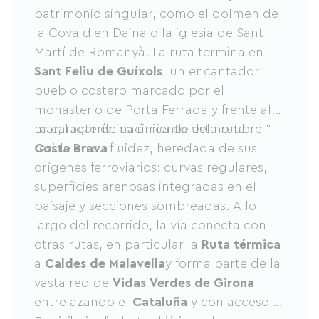
patrimonio singular, como el dolmen de
la Cova d'en Daina o la iglesia de Sant
Martí de Romanyà. La ruta termina en
Sant Feliu de Guíxols
, un encantador
pueblo costero marcado por el
monasterio de Porta Ferrada y frente al
mar, lugar de nacimiento del nombre "
La característica única de esta ruta
Costa Brava
reside en su fluidez, heredada de sus
".
orígenes ferroviarios: curvas regulares,
superficies arenosas integradas en el
paisaje y secciones sombreadas. A lo
largo del recorrido, la vía conecta con
otras rutas, en particular la
Ruta térmica
a
Caldes de Malavella
y forma parte de la
vasta red de
Vidas Verdes de Girona
,
entrelazando el
Cataluña
y con acceso a