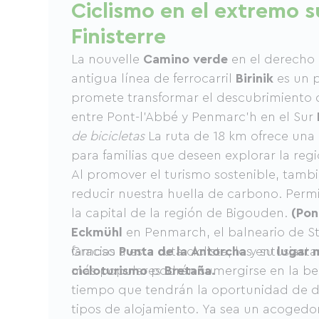
Ciclismo en el extremo s
Finisterre
La nouvelle
Camino verde
en el derecho 
antigua línea de ferrocarril
Birinik
es un 
promete transformar el descubrimiento d
entre Pont-l'Abbé y Penmarc'h en el Sur
de bicicletas
La ruta de 18 km ofrece una
para familias que deseen explorar la reg
Al promover el turismo sostenible, tamb
reducir nuestra huella de carbono. Perm
la capital de la región de Bigouden.
(Pon
Eckmühl
en Penmarch, el balneario de St
famoso
Gracias a esta ruta ciclista, los entusiast
Punta de la Antorcha
y su
lugar 
más populares
cicloturismo
podrán sumergirse en la bell
Bretaña.
tiempo que tendrán la oportunidad de d
tipos de alojamiento. Ya sea un acoged