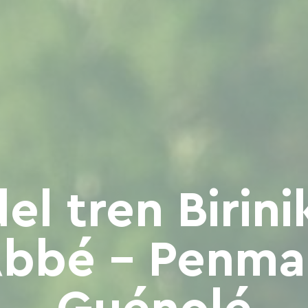
l tren Birinik
Abbé - Penma