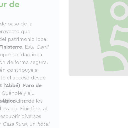
ur de
de paso de la
proyecto que
el patrimonio local
Finisterre
. Esta
Carril
 oportunidad ideal
ión de forma segura.
ién contribuye a
ite el acceso desde
t l'Abbé)
,
Faro de
 Guénolé y el
as del ciclismo
mágico
uno de los
eza de Finistère, al
escubrir diversos
or
Casa Rural
, un
hôtel