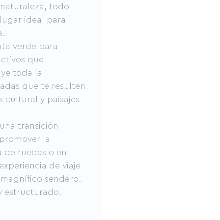
aturaleza, todo
lugar ideal para
a.
uta verde para
activos que
ye toda la
radas que te resulten
 cultural y paisajes
 una transición
 promover la
la de ruedas o en
experiencia de viaje
 magnífico sendero.
y estructurado,