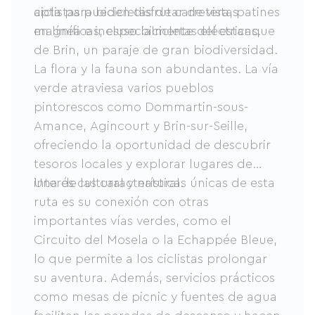
apta para bicicletas de carretera, patines
ciclistas pueden disfrutar de vistas
en línea e incluso bicicletas eléctricas.
magníficas, especialmente del estanque
de Brin, un paraje de gran biodiversidad.
La flora y la fauna son abundantes. La vía
verde atraviesa varios pueblos
pintorescos como Dommartin-sous-
Amance, Agincourt y Brin-sur-Seille,
ofreciendo la oportunidad de descubrir
tesoros locales y explorar lugares de
interés cultural y natural.
Una de las características únicas de esta
ruta es su conexión con otras
importantes vías verdes, como el
Circuito del Mosela o la Echappée Bleue,
lo que permite a los ciclistas prolongar
su aventura. Además, servicios prácticos
como mesas de picnic y fuentes de agua