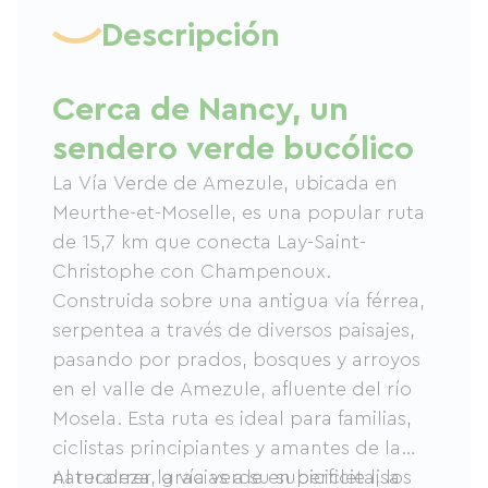
Descripción
Cerca de Nancy, un
sendero verde bucólico
La Vía Verde de Amezule, ubicada en
Meurthe-et-Moselle, es una popular ruta
de 15,7 km que conecta Lay-Saint-
Christophe con Champenoux.
Construida sobre una antigua vía férrea,
serpentea a través de diversos paisajes,
pasando por prados, bosques y arroyos
en el valle de Amezule, afluente del río
Mosela. Esta ruta es ideal para familias,
ciclistas principiantes y amantes de la
naturaleza, gracias a su superficie lisa
Al recorrer la vía verde en bicicleta, los