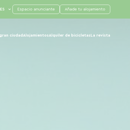
Espacio anunciante
Añade tu alojamiento
 gran ciudad
Alojamientos
Alquiler de bicicletas
La revista