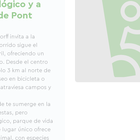
lógico y a
 de Pont
ff invita a la
orrido sigue el
il, ofreciendo un
o. Desde el centro
olo 3 km al norte de
seo en bicicleta o
e atraviesa campos y
de te sumerge en la
estas, pero
ógico, parque de vida
e lugar único ofrece
imal, con especies