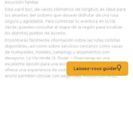
excursión familiar.
Este carril bici, de varios kilómetros de longitud, es ideal para
los amantes del ciclismo que desean disfrutar de una ruta
segura y agradable. Para comenzar tu aventura en la Vía
Verde, puedes consultar el mapa de la región para localizar
los distintos puntos de acceso.
Encontrarás fácilmente información sobre las rutas ciclistas
disponibles, así como sobre servicios cercanos como casas
de huéspedes, hoteles, campings y alojamientos con
desayuno. La Vía Verde St. Dizier - Chancenay es una
excelente opción para una excursión familiar. Su superficie lisa
Laissez-vous guider
ofrece una experiencia de ciclismo cómoda, y sus 3 metros de
ancho permiten circular con seguridad, incluso con niños.
Además, a lo largo del recorrido se han colocado bancos que
ofrecen lugares para descansar y disfrutar de las vistas. El
sendero Green Way atraviesa zonas residenciales antes de
adentrarse en el campo. Esta diversidad de paisajes hace que
el paseo sea aún más agradable y permite descubrir la región
desde una nueva perspectiva.
Mientras asciendes por la suave pendiente, podrás disfrutar
de vistas panorámicas de los alrededores. Al llegar a
Chancenay, puedes prolongar tu paseo tomando el Chemin