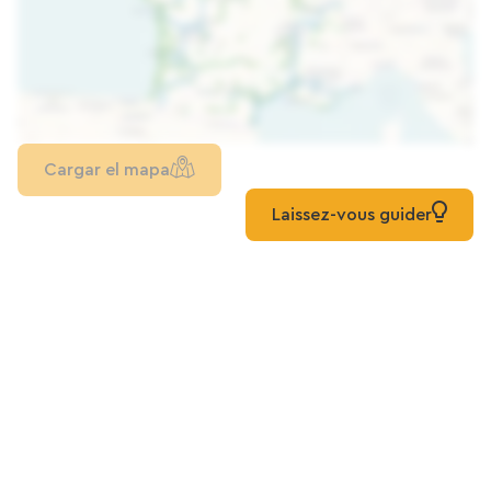
Cargar el mapa
Laissez-vous guider
Para saber más
Todas las vías verdes en Corse