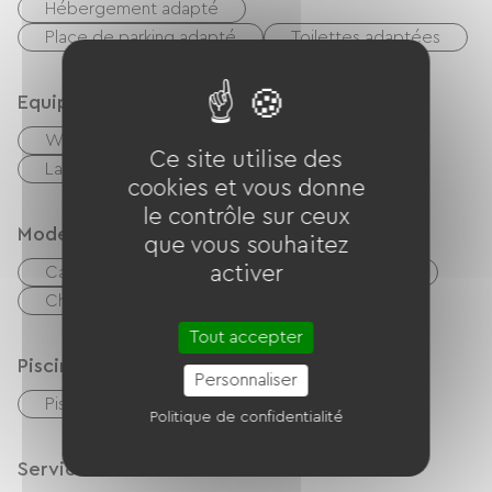
Hébergement adapté
Place de parking adapté
Toilettes adaptées
Equipements
Wifi gratuit
TV
Barbecue
Ce site utilise des
Lave linge collectif
Sanitaires communs
cookies et vous donne
le contrôle sur ceux
Modes de paiement
que vous souhaitez
activer
Carte Bancaire
Chèques
Espèces
Chèques vacances (ANCV)
Virement
Tout accepter
Piscine
Personnaliser
Piscine collective
Piscine plein air
Politique de confidentialité
Services