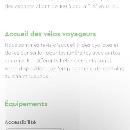
des espaces allant de 100 à 200 m². Si vous le
désirez, le camping du Mas de Rey propose
également la location de chalets et de tentes
Karsten, pouvant accueillir de 4 à 6 personnes.
Accueil des vélos voyageurs
Durant votre séjour, vous profiterez de la piscine,
Nous sommes ravis d'accueillir des cyclistes et
de l'aire de jeux pour enfants, du petit magasin
de les conseiller pour les itinéraires avec cartes
du camping, du restaurant, et du parcours
et conseils!! Différents hébergements sont à
votre disposition, de l'emplacement de camping
au chalet luxueux...
Équipements
Accessibilité