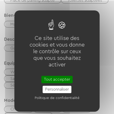
Place de parking adapté
Toilettes adaptées
Bien-être
Massages / Modelages
Ce site utilise des
Description
cookies et vous donne
Garage
Terrain clos privatif
le contrôle sur ceux
que vous souhaitez
Equipements
activer
Wifi gratuit
TV
Barbecue
Salon de jardin
Matériel Bébé
Tout accepter
Sèche cheveux
Sanitaires communs
Personnaliser
Politique de confidentialité
Modes de paiement
Chèques
Espèces
Virement