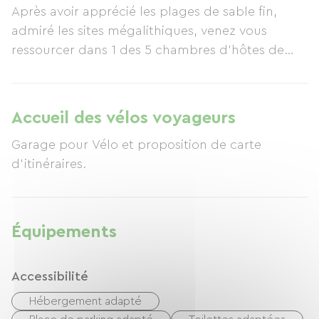
Après avoir apprécié les plages de sable fin,
admiré les sites mégalithiques, venez vous
ressourcer dans 1 des 5 chambres d'hôtes de
charme, chaleureuses, spacieuses et
confortables.
la maison d'hôtes est un ancien manoir du 14e
Accueil des vélos voyageurs
siècle. Toutes les chambres (+20m2) équipées
Garage pour Vélo et proposition de carte
d'un lit de 180x200, écran plat, plateau de
d'itinéraires.
courtoisie, chacune avec d'eau avec douche à
l'italienne et wc (séparés).
Sur réservation, nous proposons des massages
Équipements
dans l’intimité de votre chambre.
Accessibilité
Réserver en direct sur le site de la chambre
d'hôtes. www.kerguezec.com
Hébergement adapté