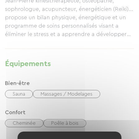
Jean-Pierre kinésithérapeute, ostéopathe,
sophrologue, acupuncteur, énergéticien (Reiki)...
propose un bilan physique, énergétique et un
programme de soins personnalisés visant a
éliminer le stress et a apprendre a développer
son énergie vitale.
Stéphane en cuisine suggére une alimentation
adaptée aux points forts et points faibles de
Équipements
votre constitution.
Bien-être
Sauna
Massages / Modelages
Confort
Cheminée
Poêle à bois