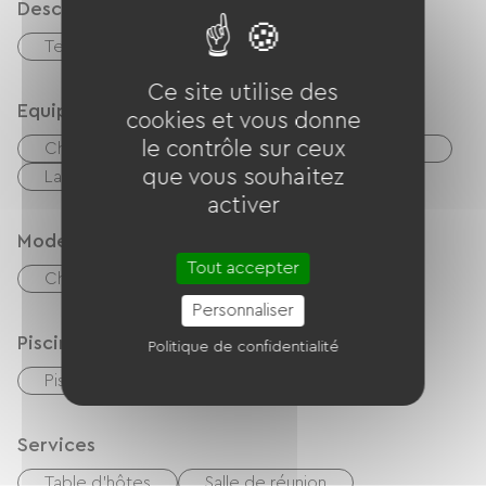
Description
Terrasse
Terrain clos privatif
Ce site utilise des
Equipements
cookies et vous donne
le contrôle sur ceux
Chaîne Hi-fi
Barbecue
Matériel Bébé
que vous souhaitez
Lave linge
activer
Modes de paiement
Tout accepter
Chèques
Espèces
Virement
Personnaliser
Piscine
Politique de confidentialité
Piscine plein air
Services
Table d'hôtes
Salle de réunion