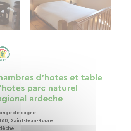
hambres d'hotes et table
'hotes parc naturel
egional ardeche
ange de sagne
160, Saint-Jean-Roure
dèche