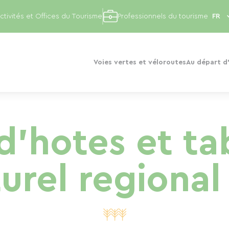
ctivités et Offices du Tourisme
Professionnels du tourisme
Voies vertes et véloroutes
Au départ d'
'hotes et ta
urel regiona