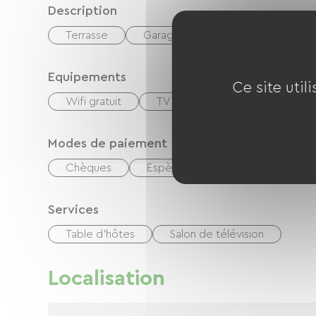
Description
Terrasse
Garage
Terrain clos privatif
Equipements
Ce site util
Wifi gratuit
TV
TNT
Barbecue
Modes de paiement
Chèques
Espèces
Chèques vacance
Services
Table d'hôtes
Salon de télévision
Localisation