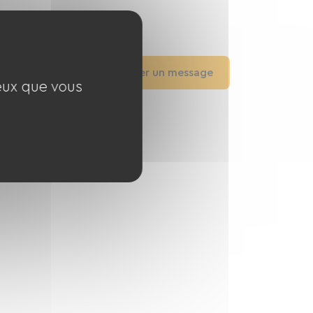
Voir sur la carte
Appeler
Envoyer un message
ceux que vous
Voir le site