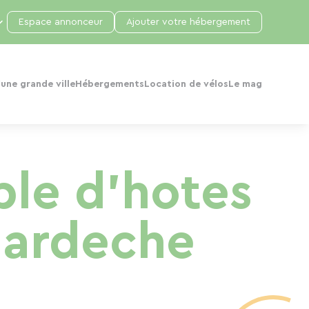
Espace annonceur
Ajouter votre hébergement
une grande ville
Hébergements
Location de vélos
Le mag
ble d'hotes
l ardeche