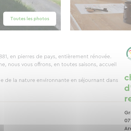
Toutes les photos
881, en pierres de pays, entièrement rénovée.
, nous vous offrons, en toutes saisons, accueil
c
me de la nature environnante en séjournant dans
d
r
Gr
07
Ar