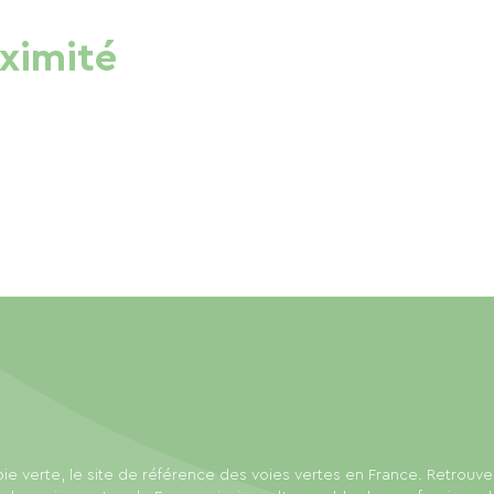
oximité
ie verte, le site de référence des voies vertes en France. Retrouve